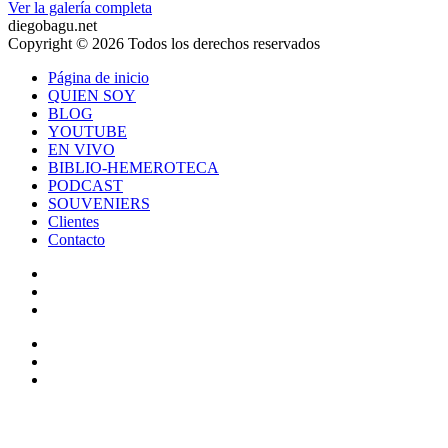
Ver la galería completa
diegobagu.net
Copyright © 2026 Todos los derechos reservados
Página de inicio
QUIEN SOY
BLOG
YOUTUBE
EN VIVO
BIBLIO-HEMEROTECA
PODCAST
SOUVENIERS
Clientes
Contacto