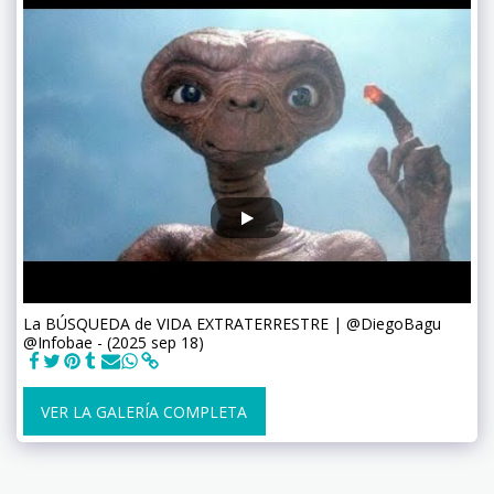
La BÚSQUEDA de VIDA EXTRATERRESTRE | @DiegoBagu
@Infobae - (2025 sep 18)
VER LA GALERÍA COMPLETA