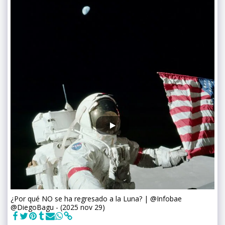
¿Por qué NO se ha regresado a la Luna? | @Infobae
@DiegoBagu - (2025 nov 29)