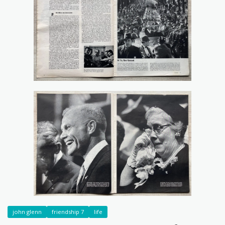
john glenn
friendship 7
life