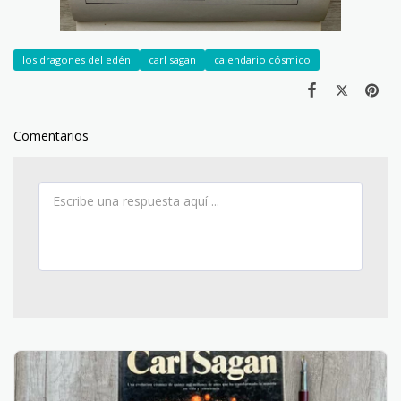
los dragones del edén
carl sagan
calendario cósmico
Comentarios