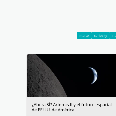
marte
curiosity
na
¿Ahora SÍ? Artemis II y el futuro espacial
de EE.UU. de América